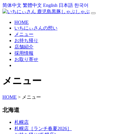
简体中文
繁體中文
English
日本語
한국어
HOME
いちにぃさんの想い
メニュー
お持ち帰り
店舗紹介
採用情報
お取り寄せ
メニュー
HOME
>
メニュー
北海道
札幌店
札幌店［ランチ春夏2026］